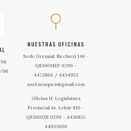
NUESTRAS OFICINAS
AL
Sede Gremial: Ricchieri 146 –
706
Q8300MEF 0299 –
1/98
4472860 / 4434953
anel.neuquen@gmail.com
Oficina H. Legislatura
Provincial Av. Leloir 810 –
Q8300JZR 0299 – 4436855
44933600