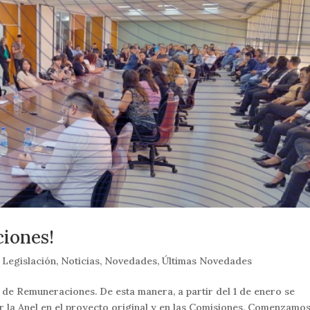
iones!
,
Legislación
,
Noticias
,
Novedades
,
Últimas Novedades
de Remuneraciones. De esta manera, a partir del 1 de enero se
 la Anel en el proyecto original y en las Comisiones. Comenzamos