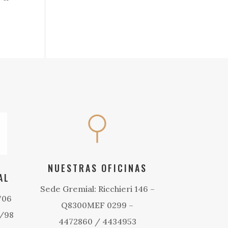
NUESTRAS OFICINAS
AL
Sede Gremial: Ricchieri 146 –
706
Q8300MEF 0299 –
1/98
4472860 / 4434953