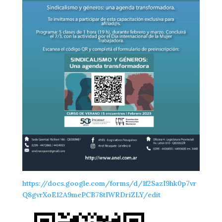
https://docs.google.com/forms/d/1f2SazI9hk0p7vr
Q8gvrXoE12A9mePCB78tIWRDriZLY/edit