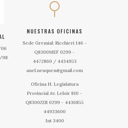
NUESTRAS OFICINAS
AL
Sede Gremial: Ricchieri 146 –
706
Q8300MEF 0299 –
1/98
4472860 / 4434953
anel.neuquen@gmail.com
Oficina H. Legislatura
Provincial Av. Leloir 810 –
Q8300JZR 0299 – 4436855
44933600
Int 3400