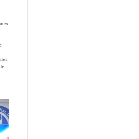
ones
e
ales.
 de